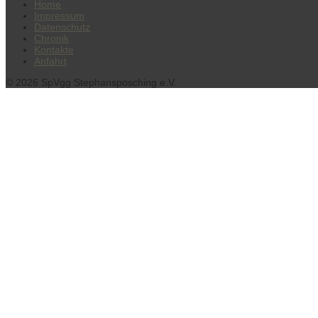
Home
Impressum
Datenschutz
Chronik
Kontakte
Anfahrt
© 2026 SpVgg Stephansposching e.V.