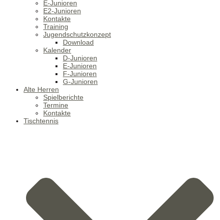
E-Junioren
E2-Junioren
Kontakte
Training
Jugendschutzkonzept
Download
Kalender
D-Junioren
E-Junioren
F-Junioren
G-Junioren
Alte Herren
Spielberichte
Termine
Kontakte
Tischtennis