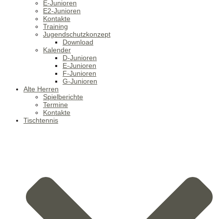
E-Junioren
E2-Junioren
Kontakte
Training
Jugendschutzkonzept
Download
Kalender
D-Junioren
E-Junioren
F-Junioren
G-Junioren
Alte Herren
Spielberichte
Termine
Kontakte
Tischtennis