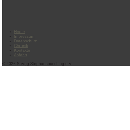
Home
Impressum
Datenschutz
Chronik
Kontakte
Anfahrt
© 2026 SpVgg Stephansposching e.V.