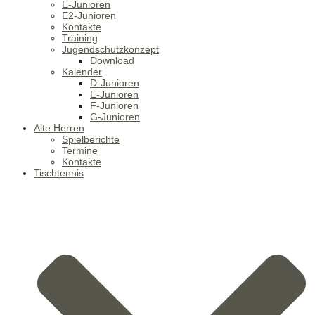
E-Junioren
E2-Junioren
Kontakte
Training
Jugendschutzkonzept
Download
Kalender
D-Junioren
E-Junioren
F-Junioren
G-Junioren
Alte Herren
Spielberichte
Termine
Kontakte
Tischtennis