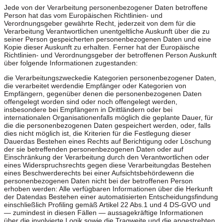
Jede von der Verarbeitung personenbezogener Daten betroffene
Person hat das vom Europäischen Richtlinien- und
Verordnungsgeber gewährte Recht, jederzeit von dem für die
Verarbeitung Verantwortlichen unentgeltliche Auskunft über die zu
seiner Person gespeicherten personenbezogenen Daten und eine
Kopie dieser Auskunft zu erhalten. Ferner hat der Europäische
Richtlinien- und Verordnungsgeber der betroffenen Person Auskunft
über folgende Informationen zugestanden:
die Verarbeitungszweckedie Kategorien personenbezogener Daten,
die verarbeitet werdendie Empfänger oder Kategorien von
Empfängern, gegenüber denen die personenbezogenen Daten
offengelegt worden sind oder noch offengelegt werden,
insbesondere bei Empfängern in Drittländern oder bei
internationalen Organisationenfalls möglich die geplante Dauer, für
die die personenbezogenen Daten gespeichert werden, oder, falls
dies nicht möglich ist, die Kriterien für die Festlegung dieser
Dauerdas Bestehen eines Rechts auf Berichtigung oder Löschung
der sie betreffenden personenbezogenen Daten oder auf
Einschränkung der Verarbeitung durch den Verantwortlichen oder
eines Widerspruchsrechts gegen diese Verarbeitungdas Bestehen
eines Beschwerderechts bei einer Aufsichtsbehördewenn die
personenbezogenen Daten nicht bei der betroffenen Person
erhoben werden: Alle verfügbaren Informationen über die Herkunft
der Datendas Bestehen einer automatisierten Entscheidungsfindung
einschließlich Profiling gemäß Artikel 22 Abs.1 und 4 DS-GVO und
— zumindest in diesen Fällen — aussagekräftige Informationen
über die involvierte Logik sowie die Tragweite und die angestrebten