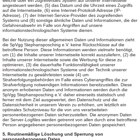
welche über ein zugreifendes System auf unserer Internetseite
angesteuert werden, (5) das Datum und die Uhrzeit eines Zugriffs
auf die Internetseite, (6) eine Internet-Protokoll-Adresse (IP-
Adresse), (7) der Internet-Service-Provider des zugreifenden
Systems und (8) sonstige ähnliche Daten und Informationen, die der
Gefahrenabwehr im Falle von Angriffen auf unsere
informationstechnologischen Systeme dienen.
Bei der Nutzung dieser allgemeinen Daten und Informationen zieht
die SpVgg Stephansposching e.V. keine Rückschlüsse auf die
betroffene Person. Diese Informationen werden vielmehr benötigt,
um (1) die Inhalte unserer Internetseite korrekt auszuliefern, (2) die
Inhalte unserer Internetseite sowie die Werbung für diese zu
optimieren, (3) die dauerhafte Funktionsfähigkeit unserer
informationstechnologischen Systeme und der Technik unserer
Internetseite zu gewährleisten sowie (4) um
Strafverfolgungsbehörden im Falle eines Cyberangriffes die zur
Strafverfolgung notwendigen Informationen bereitzustellen. Diese
anonym erhobenen Daten und Informationen werden durch die
SpVgg Stephansposching e.V. daher einerseits statistisch und
ferner mit dem Ziel ausgewertet, den Datenschutz und die
Datensicherheit in unserem Verein zu erhöhen, um letztlich ein
optimales Schutzniveau für die von uns verarbeiteten
personenbezogenen Daten sicherzustellen. Die anonymen Daten
der Server-Logfiles werden getrennt von allen durch eine betroffene
Person angegebenen personenbezogenen Daten gespeichert.
5. Routinemäßige Löschung und Sperrung von
personenbezogenen Daten