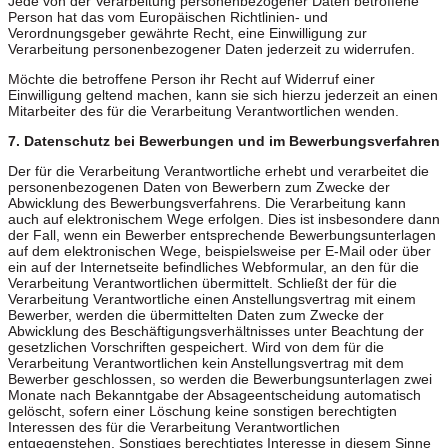
Jede von der Verarbeitung personenbezogener Daten betroffene
Person hat das vom Europäischen Richtlinien- und
Verordnungsgeber gewährte Recht, eine Einwilligung zur
Verarbeitung personenbezogener Daten jederzeit zu widerrufen.
Möchte die betroffene Person ihr Recht auf Widerruf einer
Einwilligung geltend machen, kann sie sich hierzu jederzeit an einen
Mitarbeiter des für die Verarbeitung Verantwortlichen wenden.
7. Datenschutz bei Bewerbungen und im Bewerbungsverfahren
Der für die Verarbeitung Verantwortliche erhebt und verarbeitet die
personenbezogenen Daten von Bewerbern zum Zwecke der
Abwicklung des Bewerbungsverfahrens. Die Verarbeitung kann
auch auf elektronischem Wege erfolgen. Dies ist insbesondere dann
der Fall, wenn ein Bewerber entsprechende Bewerbungsunterlagen
auf dem elektronischen Wege, beispielsweise per E-Mail oder über
ein auf der Internetseite befindliches Webformular, an den für die
Verarbeitung Verantwortlichen übermittelt. Schließt der für die
Verarbeitung Verantwortliche einen Anstellungsvertrag mit einem
Bewerber, werden die übermittelten Daten zum Zwecke der
Abwicklung des Beschäftigungsverhältnisses unter Beachtung der
gesetzlichen Vorschriften gespeichert. Wird von dem für die
Verarbeitung Verantwortlichen kein Anstellungsvertrag mit dem
Bewerber geschlossen, so werden die Bewerbungsunterlagen zwei
Monate nach Bekanntgabe der Absageentscheidung automatisch
gelöscht, sofern einer Löschung keine sonstigen berechtigten
Interessen des für die Verarbeitung Verantwortlichen
entgegenstehen. Sonstiges berechtigtes Interesse in diesem Sinne