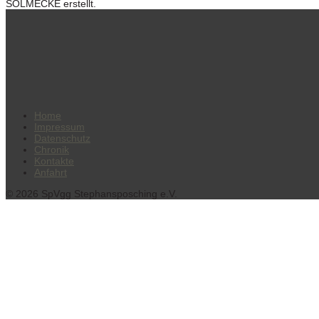
SOLMECKE erstellt.
Home
Impressum
Datenschutz
Chronik
Kontakte
Anfahrt
© 2026 SpVgg Stephansposching e.V.