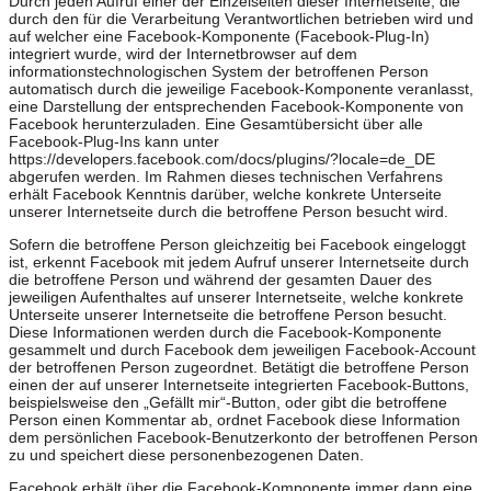
Durch jeden Aufruf einer der Einzelseiten dieser Internetseite, die
durch den für die Verarbeitung Verantwortlichen betrieben wird und
auf welcher eine Facebook-Komponente (Facebook-Plug-In)
integriert wurde, wird der Internetbrowser auf dem
informationstechnologischen System der betroffenen Person
automatisch durch die jeweilige Facebook-Komponente veranlasst,
eine Darstellung der entsprechenden Facebook-Komponente von
Facebook herunterzuladen. Eine Gesamtübersicht über alle
Facebook-Plug-Ins kann unter
https://developers.facebook.com/docs/plugins/?locale=de_DE
abgerufen werden. Im Rahmen dieses technischen Verfahrens
erhält Facebook Kenntnis darüber, welche konkrete Unterseite
unserer Internetseite durch die betroffene Person besucht wird.
Sofern die betroffene Person gleichzeitig bei Facebook eingeloggt
ist, erkennt Facebook mit jedem Aufruf unserer Internetseite durch
die betroffene Person und während der gesamten Dauer des
jeweiligen Aufenthaltes auf unserer Internetseite, welche konkrete
Unterseite unserer Internetseite die betroffene Person besucht.
Diese Informationen werden durch die Facebook-Komponente
gesammelt und durch Facebook dem jeweiligen Facebook-Account
der betroffenen Person zugeordnet. Betätigt die betroffene Person
einen der auf unserer Internetseite integrierten Facebook-Buttons,
beispielsweise den „Gefällt mir“-Button, oder gibt die betroffene
Person einen Kommentar ab, ordnet Facebook diese Information
dem persönlichen Facebook-Benutzerkonto der betroffenen Person
zu und speichert diese personenbezogenen Daten.
Facebook erhält über die Facebook-Komponente immer dann eine