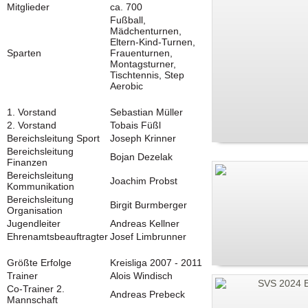
Mitglieder
ca. 700
Fußball,
Mädchenturnen,
Eltern-Kind-Turnen,
Sparten
Frauenturnen,
Montagsturner,
Tischtennis, Step
Aerobic
1. Vorstand
Sebastian Müller
2. Vorstand
Tobais Füßl
Bereichsleitung Sport
Joseph Krinner
Bereichsleitung
Bojan Dezelak
Finanzen
Bereichsleitung
Joachim Probst
Kommunikation
Bereichsleitung
Birgit Burmberger
Organisation
Jugendleiter
Andreas Kellner
Ehrenamtsbeauftragter
Josef Limbrunner
Größte Erfolge
Kreisliga 2007 - 2011
Trainer
Alois Windisch
Co-Trainer 2.
Andreas Prebeck
Mannschaft