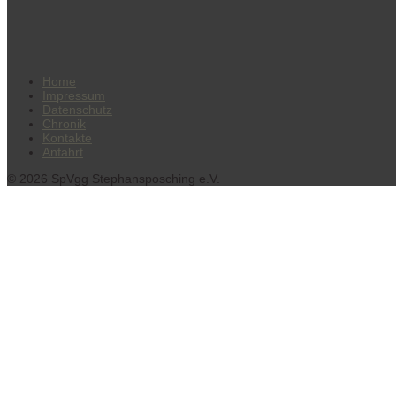
Home
Impressum
Datenschutz
Chronik
Kontakte
Anfahrt
© 2026 SpVgg Stephansposching e.V.