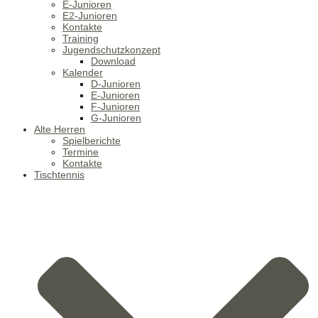
E-Junioren
E2-Junioren
Kontakte
Training
Jugendschutzkonzept
Download
Kalender
D-Junioren
E-Junioren
F-Junioren
G-Junioren
Alte Herren
Spielberichte
Termine
Kontakte
Tischtennis